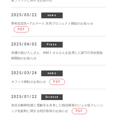
新ブランドに関するお知らせ
2025/05/22
news
野村忠宏氏×アルマード 共同プロジェクト開始のお知らせ
PDF
2025/04/02
Press
俳優の舘ひろしさん、仲村トオルさんを起用した新TVCM全国放
映開始のお知らせ
2025/03/24
news
オフィス移転のお知らせ
PDF
2025/01/22
Science
加水分解卵殻膜と電解水を含有した独自開発のジェル状クレンジ
ング化粧料に関する特許取得のお知らせ
PDF