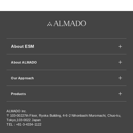
About ESM
About ALMADO
Our Approach
Products
ALMADO inc.
〒103-0022
7th Floor, Ryoka Building, 4-6-2 Nihonbashi Muromachi, Chuo-ku,
Tokyo,103-0022 Japan
TEL：+81-3-4334-1122