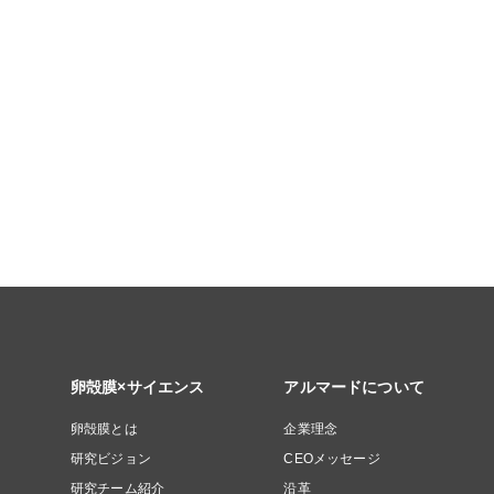
卵殻膜×サイエンス
アルマードについて
卵殻膜とは
企業理念
研究ビジョン
CEOメッセージ
研究チーム紹介
沿革