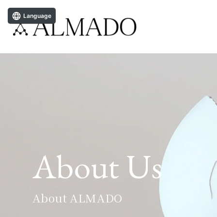
Language
About Us
About ALMADO