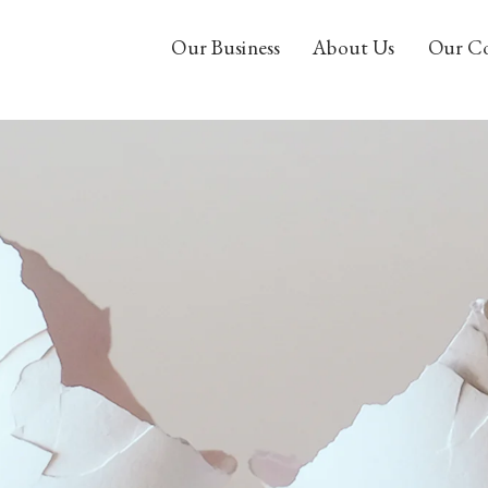
Our Business
About Us
Our C