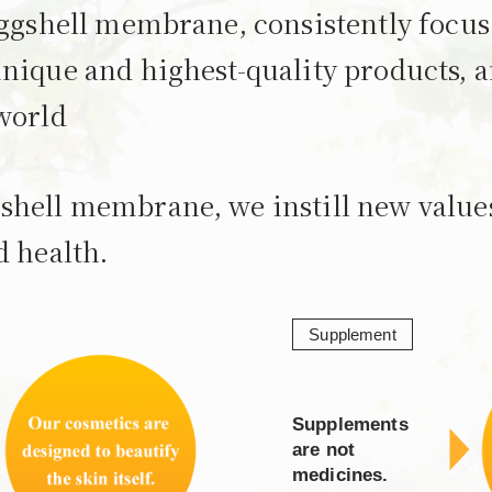
eggshell membrane, consistently focus
nique and highest-quality products, a
world
hell membrane, we instill new values 
d health.
Supplement
Supplements
are not
medicines.