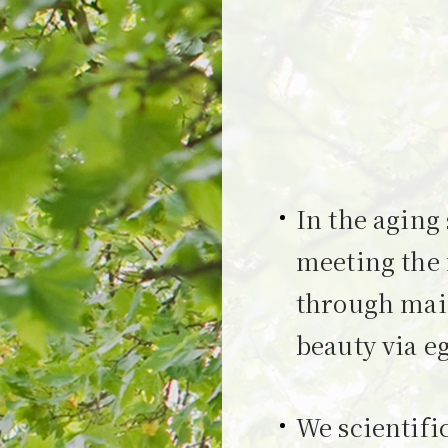
In the aging
meeting the 
through main
beauty via 
We scientifi