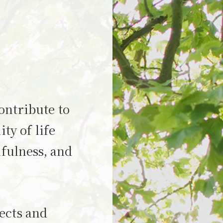
ontribute to
ty of life
fulness, and
fects and