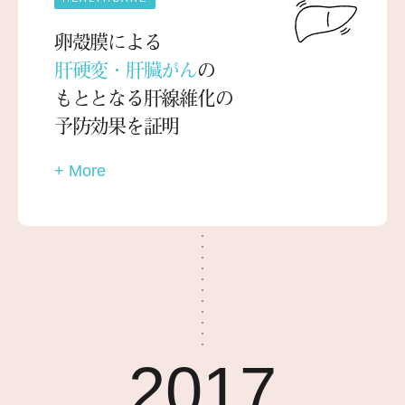
卵殻膜による
肝硬変・肝臓がん
の
もととなる肝線維化の
予防効果を証明
+ More
2017