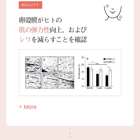
BEAUTY
卵殻膜がヒトの
肌の弾力性
向上、および
シワ
を減らすことを確認
+ More