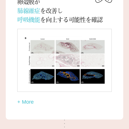
卵殻膜が
肺線維症
を改善し
呼吸機能
を向上する可能性を確認
+ More