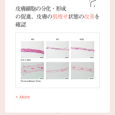
皮膚細胞の分化・形成
の促進、皮膚の
肌痩せ
状態の
改善
を
確認
+ More