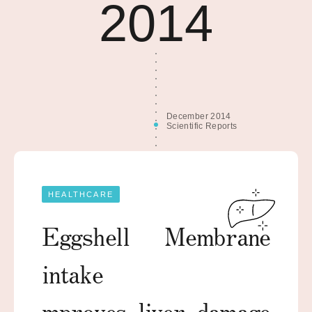
2014
December 2014
Scientific Reports
HEALTHCARE
Eggshell Membrane
intake
mproves liver damage