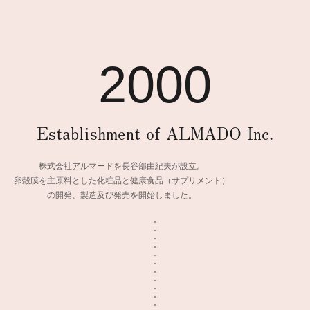
2000
Eggshell Membrane FAQ
Establishment of ALMADO Inc.
About this website
株式会社アルマードを長谷部由紀夫が設立。
卵殻膜を主原料とした化粧品と健康食品（サプリメント）
の開発、製造及び発売を開始しました。
ALMADO